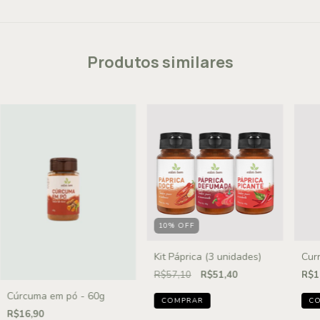
Produtos similares
10
%
OFF
Kit Páprica (3 unidades)
Cur
R$57,10
R$51,40
R$1
Cúrcuma em pó - 60g
R$16,90