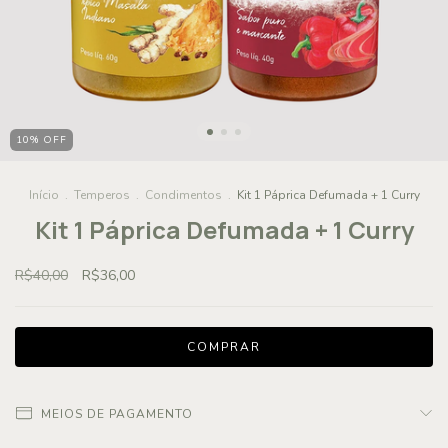
10
%
OFF
Início
.
Temperos
.
Condimentos
.
Kit 1 Páprica Defumada + 1 Curry
Kit 1 Páprica Defumada + 1 Curry
R$40,00
R$36,00
MEIOS DE PAGAMENTO