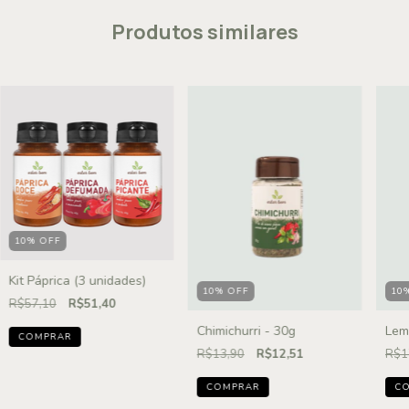
Produtos similares
10
%
OFF
Kit Páprica (3 unidades)
10
%
OFF
10
R$57,10
R$51,40
Chimichurri - 30g
Lem
R$13,90
R$12,51
R$1