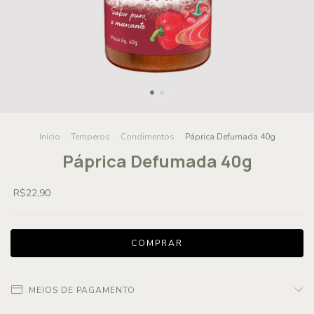
Início
.
Temperos
.
Condimentos
.
Páprica Defumada 40g
Páprica Defumada 40g
R$22,90
MEIOS DE PAGAMENTO