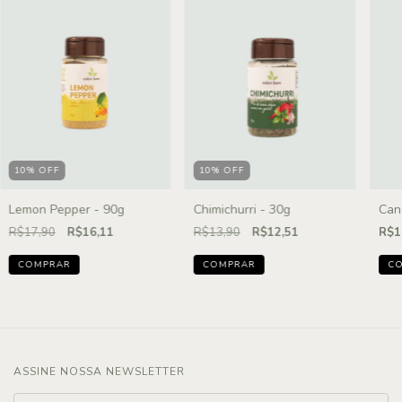
10
%
OFF
10
%
OFF
Lemon Pepper - 90g
Chimichurri - 30g
Can
R$17,90
R$16,11
R$13,90
R$12,51
R$1
ASSINE NOSSA NEWSLETTER