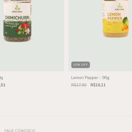
10
%
OFF
0g
Lemon Pepper - 90g
,51
R$17,90
R$16,11
FALE CONOSCO: