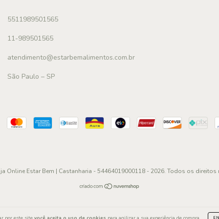
5511989501565
11-989501565
atendimento@estarbemalimentos.com.br
São Paulo – SP
ja Online Estar Bem | Castanharia - 54464019000118 - 2026. Todos os direitos 
r por este site
você aceita o uso de cookies
para agilizar a sua experiência de compra.
E