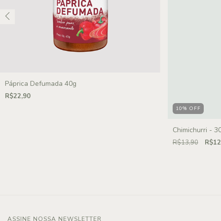
Páprica Defumada 40g
R$22,90
10
%
OFF
Chimichurri - 3
R$13,90
R$12
ASSINE NOSSA NEWSLETTER