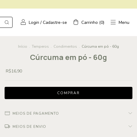
Login
/
Cadastre-se
Carrinho
(
0
)
Menu
Início
.
Temperos
.
Condimentos
.
Cúrcuma em pó - 60g
Cúrcuma em pó - 60g
R$16,90
MEIOS DE PAGAMENTO
MEIOS DE ENVIO