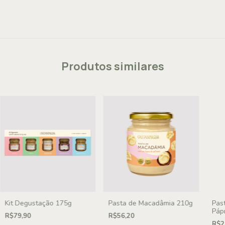
Produtos similares
Kit Degustação 175g
Pasta de Macadâmia 210g
Pas
Páp
R$79,90
R$56,20
R$2