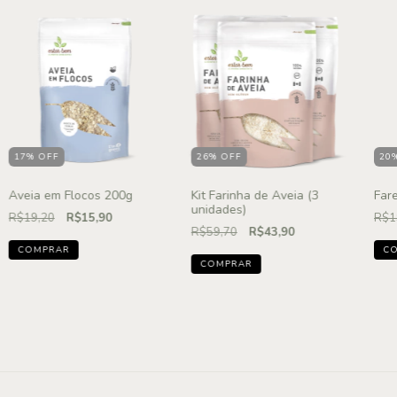
17
%
OFF
26% OFF
20
Aveia em Flocos 200g
Kit Farinha de Aveia (3
Far
unidades)
R$19,20
R$15,90
R$1
R$59,70
R$43,90