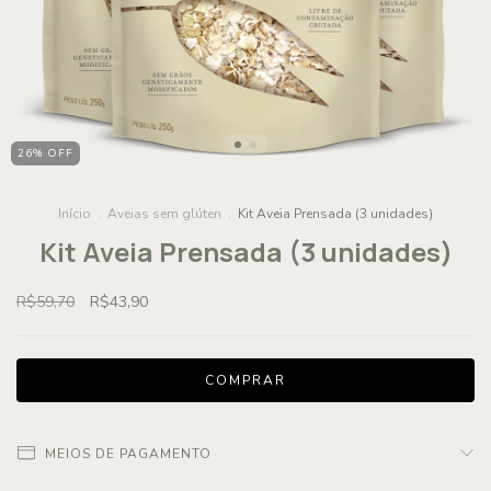
26% OFF
Início
.
Aveias sem glúten
.
Kit Aveia Prensada (3 unidades)
Kit Aveia Prensada (3 unidades)
R$59,70
R$43,90
MEIOS DE PAGAMENTO